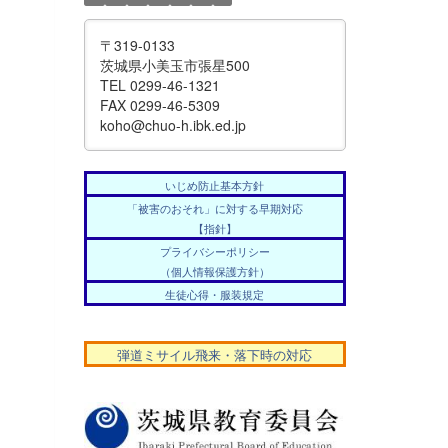
〒319-0133
茨城県小美玉市張星500
TEL
0299-46-1321
FAX
0299-46-5309
koho@chuo-h.ibk.ed.jp
いじめ防止基本方針
「被害のおそれ」に対する早期対応
【指針】
プライバシーポリシー
（個人情報保護方針）
生徒心得・服装規定
弾道ミサイル飛来・落下時の対応