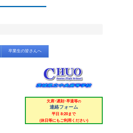
卒業生の皆さんへ
欠席･遅刻･早退等
の
連絡フォーム
平日 8:20まで
(休日等にもご利用ください)