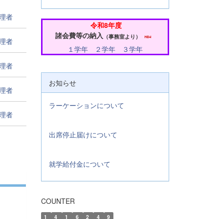
管理者
令和8年度
諸会費等の納入
（事務室より）
管理者
１学年
２学年
３学年
管理者
お知らせ
管理者
ラーケーションについて
管理者
出席停止届けについて
就学給付金について
COUNTER
1
4
1
6
2
4
9