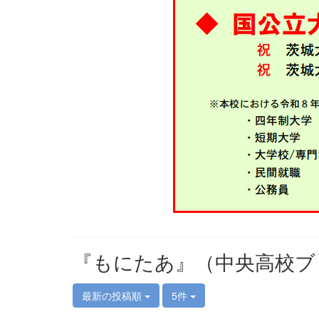
『もにたあ』（中央高校ブ
最新の投稿順
5件